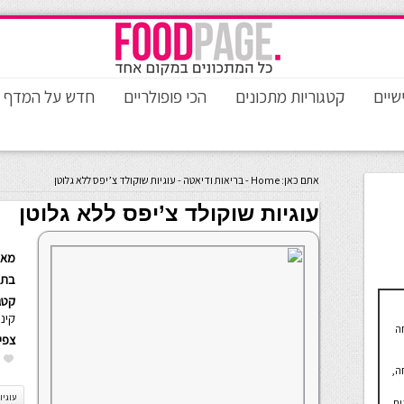
שיים
קטגוריות מתכונים
הכי פופולריים
חדש על המדף
אתם כאן:
Home
-
בריאות ודיאטה
-
עוגיות שוקולד צ’יפס ללא גלוטן
עוגיות שוקולד צ’יפס ללא גלוטן
מאת
בתא
קטגו
קינו
ה
צפי
ה,
עוגיו
כונים