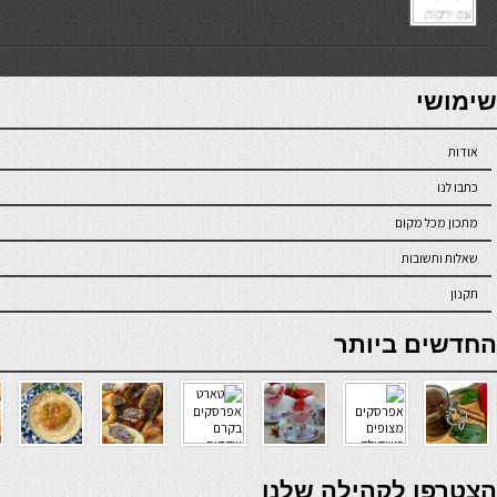
7slots
seriöse online casinos österreich
שימושי
אודות
כתבו לנו
מתכון מכל מקום
שאלות ותשובות
תקנון
online casino
החדשים ביותר
verde casino
הצטרפו לקהילה שלנו