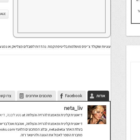
ר
IS IMAGE
עוגיות שוקולד צ’יפס מושלמות בלי טיפת קמח. נהדרות לסובלים מצליאק או נמנעי
אודות
Facebook
מתכונים אחרונים
צרו קשר
neta_liv
דיאטנית קלינית ומאמנת להרזיה והצלחה
at
נטע ליבנה, דיא
דיאטנית קלינית ומאמנת להרזיה והצלחה, אוהבת אוכל בריא 
בעלת האתר netadieta, ובלוג המתכונים הלועזי Netacooks.com.
מחברת הספר לאכול את העוגה ולהישאר רזה.