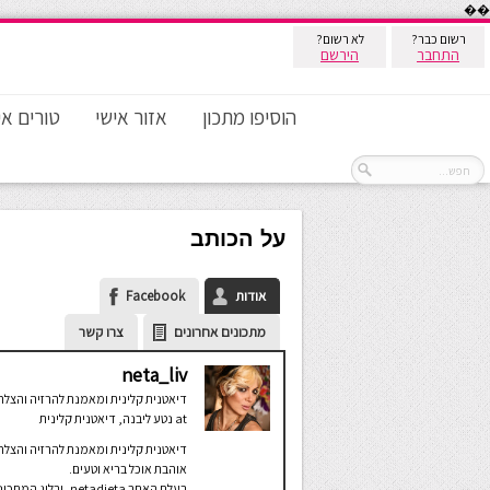
��
רשום כבר?
לא רשום?
התחבר
הירשם
הוסיפו מתכון
אזור אישי
טורים אי
על הכותב
אודות
Facebook
מתכונים אחרונים
צרו קשר
neta_liv
דיאטנית קלינית ומאמנת להרזיה והצלח
at
נטע ליבנה, דיאטנית קלינית
דיאטנית קלינית ומאמנת להרזיה והצלח
אוהבת אוכל בריא וטעים.
בעלת האתר netadieta, ובלוג המת