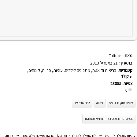
מאת:
Tultulim
בתאריך:
21 באפריל 2013
קטגוריות:
בריאות ודיאטה
,
מתכונים לילדים
,
עוגיות
,
פרווה
,
קינוחים
,
שוקולד
צפיות:
23055
5
עוגיות שוקולד צ'יפס
פרווה
שיבולת שועל
REPORT THIS IMAGE - דווח על תמונה זו
עוגיות שוקולד צ’יפס עם שיבולת שועל (ללא חלב או חמאה) במרקם מושלם שלא מסגיר שהן פרווה