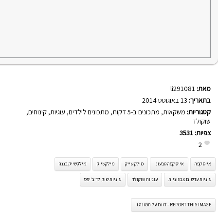
מאת:
li291081
בתאריך:
13 באוגוסט 2014
קטגוריות:
משקאות
,
מתכונים ב-5 דקות
,
מתכונים לילדים
,
עוגיות
,
קינוחים
,
שוקולד
צפיות:
3531
2
אייס קפה
אייס קפה טבעוני
מילק שייק
מילקשייק
מילקשייק בננה
עוגיות עדשים צבעוניות
עוגיות שוקולד
עוגיות שוקולד צ'יפס
REPORT THIS IMAGE - דווח על תמונה זו