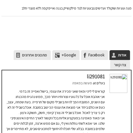
מגה עוגיות שוקולד ועדשים צבעוניות לצד מילקשייק בננה ואייס קפה ללא מוצרי חלב
אודות
Facebook
Google+
מתכונים אחרונים
צרו קשר
li291081
בעלים
at
מעשה במאפה
קוראים לי ליהי ומאז שאני מכירה את עצמי, בישול ואפייה זה בדמי.
אני אוהבת אוכל על כל גווניו וצורותיו ויותר מכך, ממש נהנית מהכנתו.
עם השנים, המטבח הפך להיות בשבילי מקום של תרפייה. בעת שמחה, עצב,
כעס או כולם ביחד אני מוצאת את עצמי הכי טוב במטבח. אוכל בשבילי זה לא
רק כי צריך לאכול. אוכל בשבילי זה צורך קיומי, חשק, תשוקה ורצון .
אני מאוד מאמינה בפונקציונאליות בכל הקשור לאורך החיים האינטנסיבי
שלנו. אני אמא לשתי גוזלות ואין לי, גם אם ממש ארצה, זמן לבלות ימים
שלמים במטבח. בבלוג שלי תוכלו להיחשף למתכונים טובים, לא מתיימרים אך