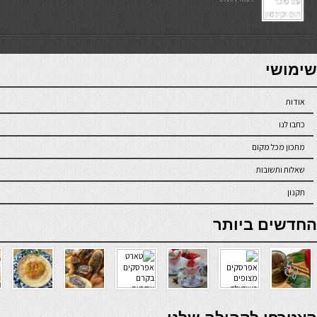
7slots
seriöse online casinos österreich
שימושי
אודות
כתבו לנו
מתכון מכל מקום
שאלות ותשובות
תקנון
online casino
החדשים ביותר
verde casino