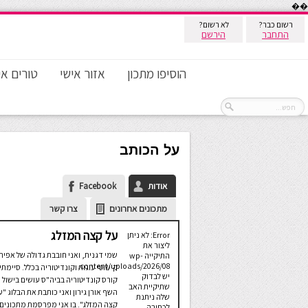
��
רשום כבר?
לא רשום?
התחבר
הירשם
הוסיפו מתכון
אזור אישי
טורים אי
על הכותב
אודות
Facebook
מתכונים אחרונים
צרו קשר
על קצה המזלג
Error: לא ניתן
ליצור את
שמי דגנית, ואני חובבת גדולה של אפיה
התיקייה wp-
content/uploads/2026/08.
קישוטי עוגות וקונדיטוריה בכלל. סיימתי
יש לבדוק
קורס קונדיטוריה בביה"ס עושים בישול 
שתיקיית האב
השף אורן גירון ואני כותבת את הבלוג "ע
שלה ניתנת
קצה המזלג". בו אני מפרסמת מתכונים
לכתיבה.