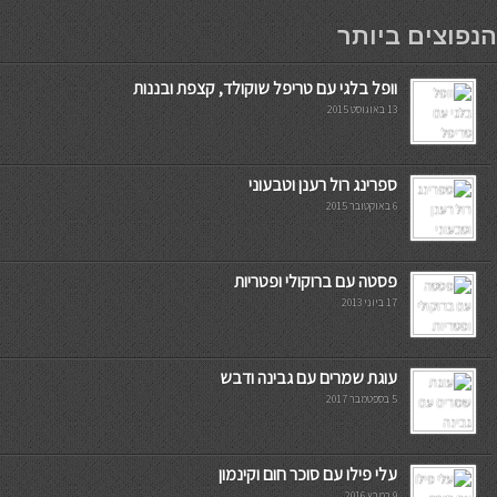
мостбет кг
הנפוצים ביותר
וופל בלגי עם טריפל שוקולד, קצפת ובננות
13 באוגוסט 2015
ספרינג רול רענן וטבעוני
6 באוקטובר 2015
פסטה עם ברוקולי ופטריות
17 ביוני 2013
עוגת שמרים עם גבינה ודבש
5 בספטמבר 2017
עלי פילו עם סוכר חום וקינמון
9 במרץ 2016