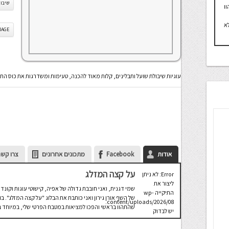
שיבול
ו
א
IS IMAGE
עוגיות שיבולת שועל ותבלינים, קלות מאוד להכנה, טעימות ומשדרגות את כוס הת
אודות
Facebook
מתכונים אחרונים
צרו קשר
על קצה המזלג
Error: לא ניתן
ליצור את
שמי דגנית, ואני חובבת גדולה של אפיה, קישוטי עוגות וקונדי
התיקייה wp-
של השף אורן גירון ואני כותבת את הבלוג "על קצה המזלג".
content/uploads/2026/08.
שהתהוו בראשי והפכו למציאות במטבח הפרטי שלי, במיוחד בת
יש לבדוק
שתיקיית האב