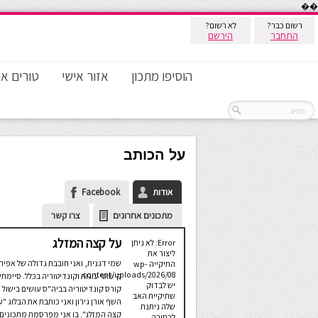
��
רשום כבר?
לא רשום?
התחבר
הירשם
הוסיפו מתכון
אזור אישי
טורים אי
על הכותב
אודות
Facebook
מתכונים אחרונים
צרו קשר
על קצה המזלג
Error: לא ניתן
ליצור את
שמי דגנית, ואני חובבת גדולה של אפיה
התיקייה wp-
content/uploads/2026/08.
קישוטי עוגות וקונדיטוריה בכלל. סיימתי
יש לבדוק
קורס קונדיטוריה בביה"ס עושים בישול 
שתיקיית האב
השף אורן גירון ואני כותבת את הבלוג "ע
שלה ניתנת
קצה המזלג". בו אני מפרסמת מתכונים
לכתיבה.