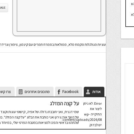
ו
IS IMAGE
א
עוגיות מגולגלות מקמח מלא, ממולאות בממרח תמרים עם קינמון, ציפורן וגרידת 
אודות
Facebook
מתכונים אחרונים
צרו קשר
על קצה המזלג
Error: לא ניתן
ליצור את
שמי דגנית, ואני חובבת גדולה של אפיה, קישוטי עוגות וקונדי
התיקייה wp-
של השף אורן גירון ואני כותבת את הבלוג "על קצה המזלג".
content/uploads/2026/08.
שהתהוו בראשי והפכו למציאות במטבח הפרטי שלי, במיוחד בת
יש לבדוק
שתיקיית האב