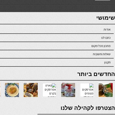
7slots
seriöse online casinos österreich
שימושי
אודות
כתבו לנו
מתכון מכל מקום
שאלות ותשובות
תקנון
online casino
החדשים ביותר
verde casino
הצטרפו לקהילה שלנו