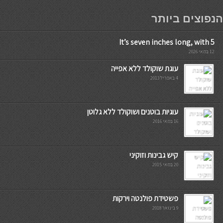
мостбет кг
הנפוצים ביותר
It’s seven inches long, with 5
12 במאי 2026
עוגת שוקולד ללא אפייה
4 באפריל 2013
עוגיות בוטנים ושוקולד ללא גלוטן
16 במאי 2016
קיש גבינות וזוקיני
20 במאי 2015
פשטידת פולנטה וירקות
9 בינואר 2018