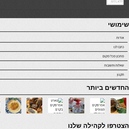
7slots
seriöse online casinos österreich
שימושי
אודות
כתבו לנו
מתכון מכל מקום
שאלות ותשובות
תקנון
online casino
החדשים ביותר
verde casino
הצטרפו לקהילה שלנו