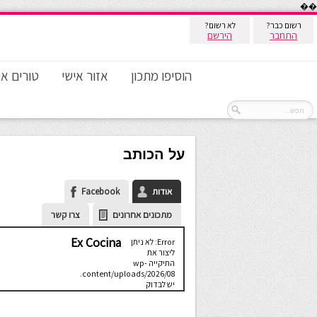
��
רשום כבר?
לא רשום?
התחבר
הירשם
הוסיפו מתכון
אזור אישי
טורים אי
על הכותב
אודות
Facebook
מתכונים אחרונים
צרו קשר
Ex Cocina
Error: לא ניתן
ליצור את
התיקייה wp-
content/uploads/2026/08.
יש לבדוק
שתיקיית האב
שלה ניתנת
לכתיבה.