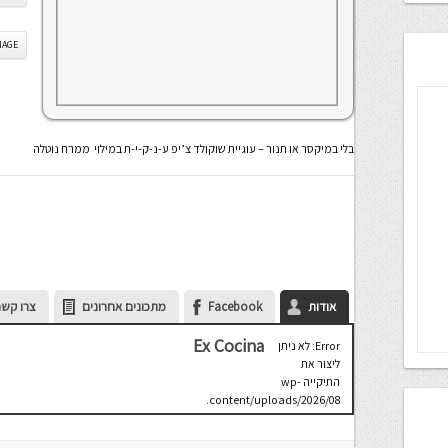
IS IMAGE
בלי במיקסר או תנור – עוגיית שוקולד צ’יפ ע-נ-ק-י-ת במילוי ממרח נוטלה
אודות
Facebook
מתכונים אחרונים
צרו קשר
Ex Cocina
Error: לא ניתן
ליצור את
התיקייה wp-
content/uploads/2026/08.
יש לבדוק
שתיקיית האב