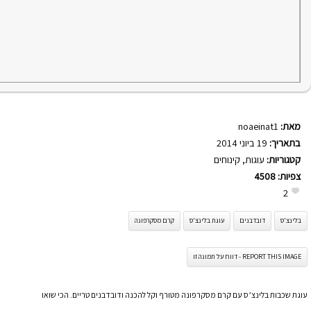
מאת:
noaeinat1
בתאריך:
19 ביוני 2014
קטגוריות:
עוגות
,
קינוחים
צפיות:
4508
2
בלינצ'ס
דובדבנים
עוגת בלינצ'ס
קרם מסקרפונה
REPORT THIS IMAGE - דווח על תמונה זו
עוגת שכבות בלינצ’ס עם קרם מסקרפונה מטורף וקל להכנה ודובדבנים טריים. הכי שואו