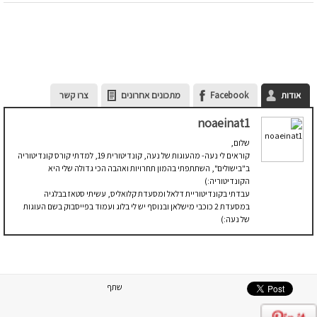
אודות
Facebook
מתכונים אחרונים
צרו קשר
noaeinat1
שלום,
קוראים לי נעה- מהעוגות של נעה, קונדיטורית 19, למדתי קורס קונדיטוריה
ב"בישולים", השתתפתי בהמון תחרויות ואהבה הכי גדולה שלי היא
הקונדיטוריה:)
עבדתי בקונדיטוריית דלאל ומסעדת קלואליס, עשיתי סטאז בבלגיה
במסעדת 2 כוכבי מישלאן ובנוסף יש לי בלוג ועמוד בפייסבוק בשם העוגות
של נעה:)
שתף