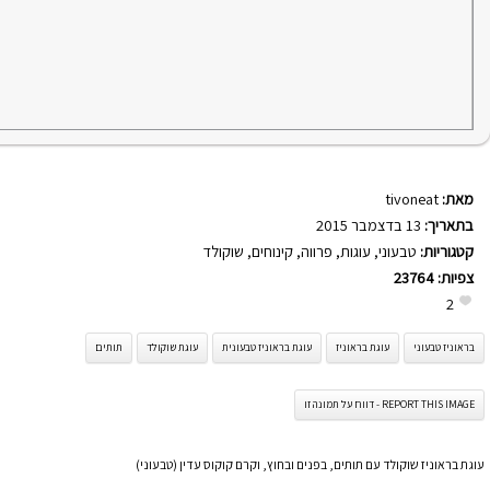
מאת:
tivoneat
בתאריך:
13 בדצמבר 2015
קטגוריות:
טבעוני
,
עוגות
,
פרווה
,
קינוחים
,
שוקולד
צפיות:
23764
2
בראוניז טבעוני
עוגת בראוניז
עוגת בראוניז טבעונית
עוגת שוקולד
תותים
REPORT THIS IMAGE - דווח על תמונה זו
עוגת בראוניז שוקולד עם תותים, בפנים ובחוץ, וקרם קוקוס עדין (טבעוני)