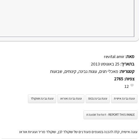
מאת:
revital amir
בתאריך:
25 באוגוסט 2013
קטגוריות:
מאכלי חגים
,
עוגות גבינה
,
קינוחים
,
שבועות
צפיות:
2765
12
עוגת גבינה אישית
עוגת גבינה בכוס
עוגת גבינה ואוראו
עוגת גבינה ושוקולד
REPORT THIS IMAGE - דווח על תמונה זו
עוגה אישית, קלה להכנה בטעמים מעודנים של שוקולד לבן, שוקולד מריר ועוגיות אוראו