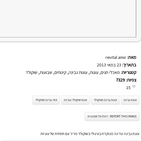
מאת:
revital amir
בתאריך:
23 במאי 2013
קטגוריות:
מאכלי חגים
,
עוגות
,
עוגות גבינה
,
קינוחים
,
שבועות
,
שוקולד
צפיות:
7329
15
עוגת גבינה
עוגת גבינה ושוקולד
עוגת שוקולד וגבינה
פאי גבינה ושוקולד
REPORT THIS IMAGE - דווח על תמונה זו
עוגת גבינה עדינה מנוקדת בעיגולי בשוקולד מריר עם תחתית של עוגיות