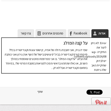
אודות
Facebook
מתכונים אחרונים
צרו קשר
על קצה המזלג
Error: לא ניתן
ליצור את
שמי דגנית, ואני חובבת גדולה של אפיה, קישוטי עוגות וקונדיטוריה בכלל.
התיקייה wp-
סיימתי קורס קונדיטוריה בביה"ס עושים בישול של השף אורן גירון ואני כותבת
content/uploads/2026/08.
את הבלוג "על קצה המזלג". בו אני מפרסמת מתכונים שאספתי במהלך
יש לבדוק
השנים, או כאלו שהתהוו בראשי והפכו למציאות במטבח הפרטי שלי, במיוחד
שתיקיית האב
בתחום הקונדיטוריה אבל לא רק...
שלה ניתנת
לכתיבה.
שתף