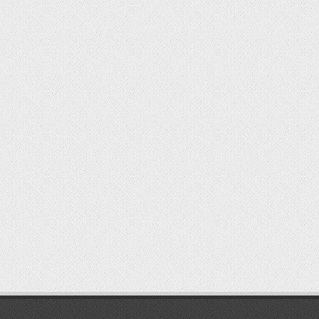
мостбет кг