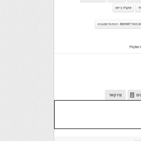
לד
שוקולד צ'יפס
REPORT TH - דווח על תמונה זו
 שוקולד
ים
צרו קשר