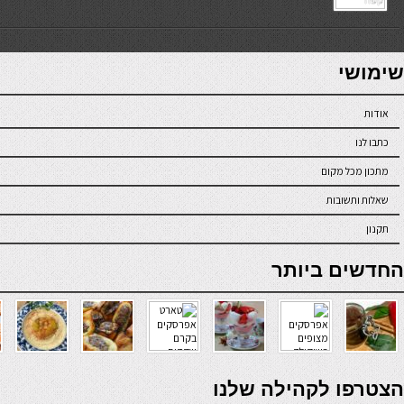
7slots
seriöse online casinos österreich
שימושי
אודות
כתבו לנו
מתכון מכל מקום
שאלות ותשובות
תקנון
online casino
החדשים ביותר
verde casino
הצטרפו לקהילה שלנו