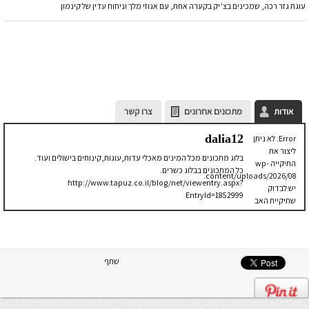
עוגת גזר רכה, שמכינים בצ’יק בקערה אחת, עם אגוזי מלך וניחוח עדין של קינמון
אודות
מתכונים אחרונים
צרו קשר
dalia12
Error: לא ניתן
ליצור את
בלוג מתכונים מכל המינים מאכלי עדות,עוגות,קינוחים בישולים ועוד.
התיקייה wp-
כל המתכונים בבלוג כשרים.
content/uploads/2026/08.
http://www.tapuz.co.il/blog/net/viewentry.aspx?
יש לבדוק
EntryId=1852999
שתיקיית האב
שלה ניתנת
לכתיבה.
שתף