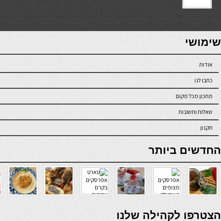
7slots
seriöse online casinos österreich
שימושי
אודות
כתבו לנו
מתכון מכל מקום
שאלות ותשובות
תקנון
online casino
החדשים ביותר
verde casino
הצטרפו לקהילה שלנו