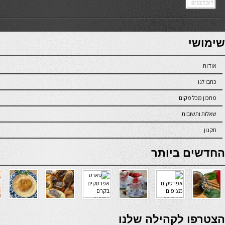
7slots
seriöse online casinos österreich
שימושי
אודות
כתבו לנו
מתכון מכל מקום
שאלות ותשובות
תקנון
online casino
החדשים ביותר
verde casino
הצטרפו לקהילה שלנו