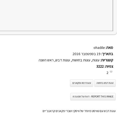
מאת:
ohadile
בתאריך:
19 בספטמבר 2016
קטגוריות:
עוגות
,
עוגות בחושות
,
עוגות דבש
,
ראש השנה
צפיות:
3222
2
עוגת דבש בחושה
עוגת דבש ופקאנים
REPORT THIS IMAGE - דווח על תמונה זו
עוגת דבש עם טוויסט מיוחד של וויסקי ושברי פקאנים קראנצ’יים