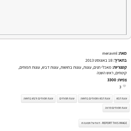
מאת:
meravml
בתאריך:
18 באוגוסט 2013
קטגוריות:
מאכלי חגים
,
עוגות
,
עוגות בחושות
,
עוגות דבש
,
עוגות תפוחים
,
קינוחים
,
ראש השנה
צפיות:
3300
3
עוגת דבש
עוגת דבש ותפוחים בחושה
עוגת תפוחים
עוגת תפוחים ודבש בחושה
עוגת תפוחים פרווה
REPORT THIS IMAGE - דווח על תמונה זו