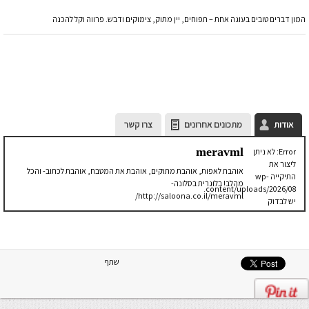
המון דברים טובים בעוגה אחת – תפוחים, יין מתוק, צימוקים ודבש. פרווה וקל להכנה
אודות
מתכונים אחרונים
צרו קשר
meravml
Error: לא ניתן
ליצור את
אוהבת לאפות, אוהבת מתוקים, אוהבת את המטבח, אוהבת לכתוב- והכל
התיקייה wp-
מהלב! בלוגרית בסלונה-
content/uploads/2026/08.
http://saloona.co.il/meravml/
יש לבדוק
שתיקיית האב
שלה ניתנת
לכתיבה.
שתף