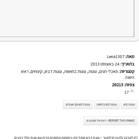
מאת:
Lena1307
בתאריך:
24 באוגוסט 2013
קטגוריות:
מאכלי חגים
,
עוגות
,
עוגות בחושות
,
עוגות דבש
,
קינוחים
,
ראש
השנה
צפיות:
26213
17
עוגת דבש
עוגת דבש בחושה
עוגת דבש עם אגוזים
REPORT THIS IMAGE - דווח על תמונה זו
רק לערבב ולהכניס לתנור – עוגת דבש שמדיפה ניחוחות מתוקים בבית עם אגוזי מלך בפנים