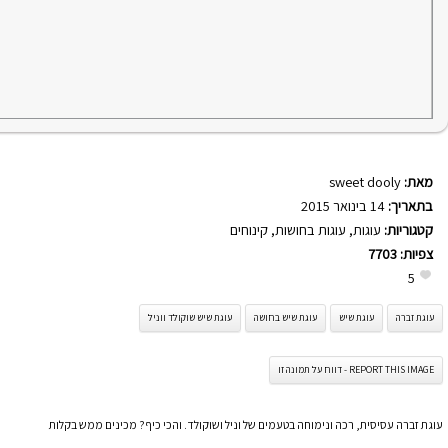
מאת:
sweet dooly
בתאריך:
14 בינואר 2015
קטגוריות:
עוגות
,
עוגות בחושות
,
קינוחים
צפיות:
7703
5
עוגת זברה
עוגת שיש
עוגת שיש בחושה
עוגת שיש שוקולד ווניל
REPORT THIS IMAGE - דווח על תמונה זו
עוגת זברה עסיסית, רכה ונימוחה בטעמים של וניל ושוקולד. והכי כיף? מכינים ממש בקלות