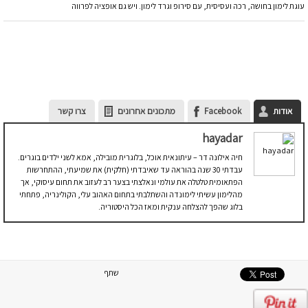
עוגת לימון בחושה, רכה ועסיסית, עם סירופ וגרד לימון. ויש גם אופציה לפרווה
אודות
Facebook
מתכונים אחרונים
צרו קשר
hayadar
חיה אילונה דר – עיתונאית אוכל, בלוגרית מובילה, אמא לשני ילדים בוגרים.
עבדתי 30 שנה בהוראה עד שאיבדתי (חלקית) את שמיעתי, ההתחרשות
הפתאומית טלטלה את עולמי ונאלצתי בצער רב לעזוב את תחום עיסוקי, אך
מהלימון עשיתי לימונדה והשתלבתי בתחום האהוב עלי, הקולינריה, פתחתי
בלוג שהפך להצלחה ענקית ומאז הכל היסטוריה.
שתף