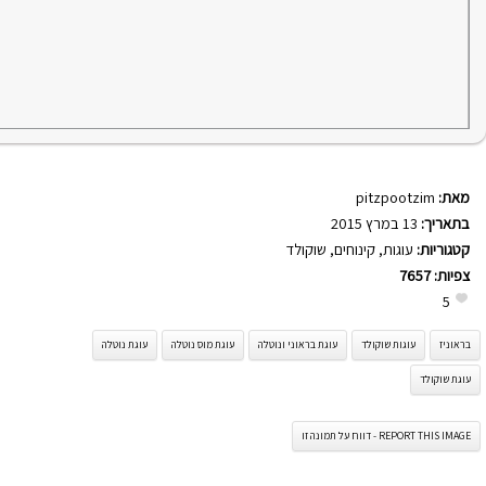
מאת:
pitzpootzim
בתאריך:
13 במרץ 2015
קטגוריות:
עוגות
,
קינוחים
,
שוקולד
צפיות:
7657
5
בראוניז
עוגות שוקולד
עוגת בראוני ונוטלה
עוגת מוס נוטלה
עוגת נוטלה
עוגת שוקולד
REPORT THIS IMAGE - דווח על תמונה זו