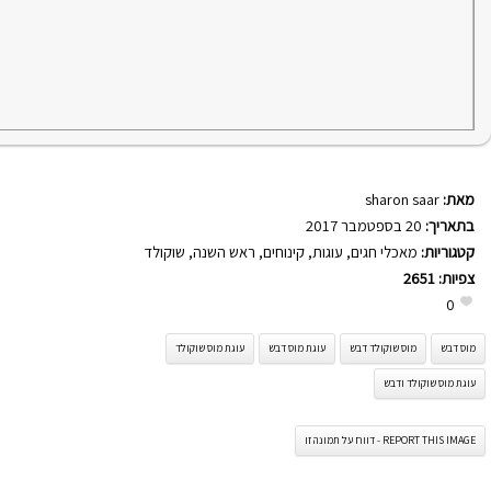
מאת:
sharon saar
בתאריך:
20 בספטמבר 2017
קטגוריות:
מאכלי חגים
,
עוגות
,
קינוחים
,
ראש השנה
,
שוקולד
צפיות:
2651
0
מוס דבש
מוס שוקולד דבש
עוגת מוס דבש
עוגת מוס שוקולד
עוגת מוס שוקולד ודבש
REPORT THIS IMAGE - דווח על תמונה זו