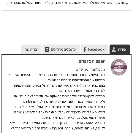
ה-קינוח לחג – עוגת מוס שוקולד דבש, שמורכבת מ-4 שכבות, כל אחת יותר מושלמת מהקודמת
אודות
Facebook
מתכונים אחרונים
צרו קשר
sharon saar
נעים להכיר, אני שרון.
פעם הייתי עורכת דין ואח"כ כבר לא. אבל בכך לא מסתיים הסיפור שלי. בואו
תשמעו איך הפכתי להיות "רוקחת החלומות".
בוקר בהיר אחד תליתי את גלימת עורכת הדין שלי במחסן הקטן שמתחת
למדרגות והחלפתי אותה בסינר מטבח.
החלטתי להקשיב ללב וללכת אחרי התשוקה שלי. תשוקה לאפיה, לבישול
ולאירוח. הקמתי במו ידי קונדיטוריה וקייטרינג חלבי - שרון & רנה.
במשך 9 שנים מרתקות ובלתי נשכחות חייתי את החלום שלי. אבל עבדתי
קשה. מאוד קשה. כל כך קשה עד שיום סגרירי אחד הכל פשוט נגמר לי.
וכשהרגשתי שהלב כבר לא שר - סגרתי את העסק.
ב- Come Back אדיר חזרתי לערוך את הדין, אבל התשוקה האמיתית שלי -
לבישול, לאירוח ולאפיה, נותרה, וכאן בבלוג נמצא לה בית חדש ומרתק לא