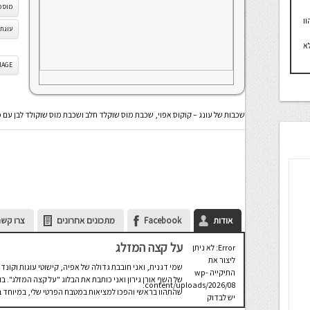
מוס פ
ו
עוגת 
א
IS IMAGE
שכבות של עונג – קוקוס אפוי, שכבת מוס שוקלד חלב ושכבת מוס שוקולד לבן עם 
אודות
Facebook
מתכונים אחרונים
צרו קשר
על קצה המזלג
Error: לא ניתן
ליצור את
שמי דגנית, ואני חובבת גדולה של אפיה, קישוטי עוגות וקונדי
התיקייה wp-
של השף אורן גירון ואני כותבת את הבלוג "על קצה המזלג".
content/uploads/2026/08.
שהתהוו בראשי והפכו למציאות במטבח הפרטי שלי, במיוחד בת
יש לבדוק
שתיקיית האב