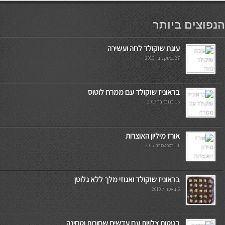
мостбет кг
הנפוצים ביותר
עוגת שוקולד לחה ועשירה
27 באוקטובר 2013
בראוניז שוקולד עם ממרח לוטוס
15 בנובמבר 2013
אורז מיליון האוצרות
11 בספטמבר 2017
בראוניז שוקולד ואגוזי מלך ללא גלוטן
5 באפריל 2018
בטטות צלויות עם עדשים שחורות וטחינה