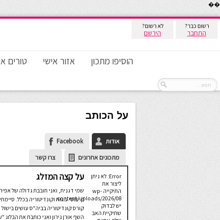
��
רשום כבר?
לא רשום?
התחבר
הירשם
הוסיפו מתכון
אזור אישי
טורים אי
על הכותב
אודות
Facebook
מתכונים אחרונים
צרו קשר
על קצה המזלג
Error: לא ניתן
ליצור את
שמי דגנית, ואני חובבת גדולה של אפיה
התיקייה wp-
content/uploads/2026/08.
קישוטי עוגות וקונדיטוריה בכלל. סיימתי
יש לבדוק
קורס קונדיטוריה בביה"ס עושים בישול 
שתיקיית האב
השף אורן גירון ואני כותבת את הבלוג "ע