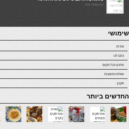
6 באוקטובר 2016
7slots
seriöse online casinos österreich
שימושי
אודות
כתבו לנו
מתכון מכל מקום
שאלות ותשובות
תקנון
online casino
החדשים ביותר