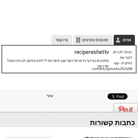
אודות
מתכונים אחרונים
צרו קשר
recipereshettv
Error: לא ניתן
ליצור את
מתכונים בצירוף וידאו של השף שגב משה ושי-לי ליפא ממיטב תכניות האוכל
התיקייה wp-
של רשת
content/uploads/2026/08.
יש לבדוק
שתיקיית האב
שלה ניתנת
לכתיבה.
שתף
כתבות קשורות