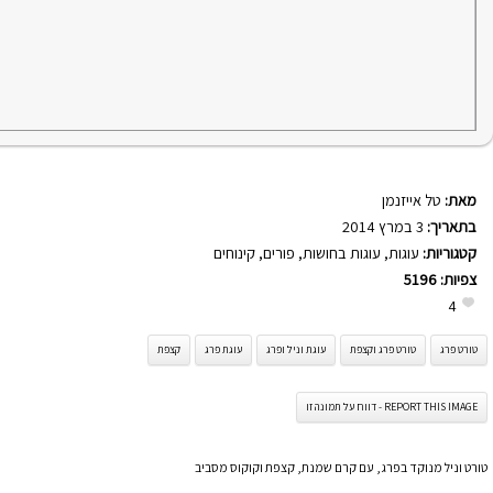
מאת:
טל אייזנמן
בתאריך:
3 במרץ 2014
קטגוריות:
עוגות
,
עוגות בחושות
,
פורים
,
קינוחים
צפיות:
5196
4
טורט פרג
טורט פרג וקצפת
עוגת וניל ופרג
עוגת פרג
קצפת
REPORT THIS IMAGE - דווח על תמונה זו
טורט וניל מנוקד בפרג, עם קרם שמנת, קצפת וקוקוס מסביב