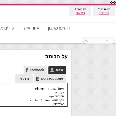
��
רשום כבר?
לא רשום?
התחבר
הירשם
הוסיפו מתכון
אזור אישי
טורים אי
על הכותב
אודות
Facebook
מתכונים אחרונים
צרו קשר
chen
Error: לא ניתן
ליצור את
התיקייה wp-
content/uploads/2026/08.
יש לבדוק
שתיקיית האב
שלה ניתנת
לכתיבה.