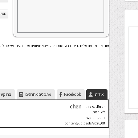
IS IMAGE
עוגת קינמון עם מלית גבינה רכה ומתקתקה וציפוי תפוחים מקורמלים. פשוטה ל
אודות
Facebook
מתכונים אחרונים
צרו קשר
chen
Error: לא ניתן
ליצור את
התיקייה wp-
content/uploads/2026/08.
יש לבדוק
שתיקיית האב