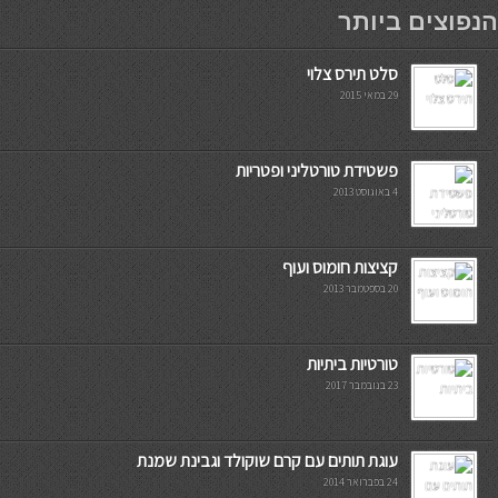
мостбет кг
הנפוצים ביותר
סלט תירס צלוי
29 במאי 2015
פשטידת טורטליני ופטריות
4 באוגוסט 2013
קציצות חומוס ועוף
20 בספטמבר 2013
טורטיות ביתיות
23 בנובמבר 2017
עוגת תותים עם קרם שוקולד וגבינת שמנת
24 בפברואר 2014