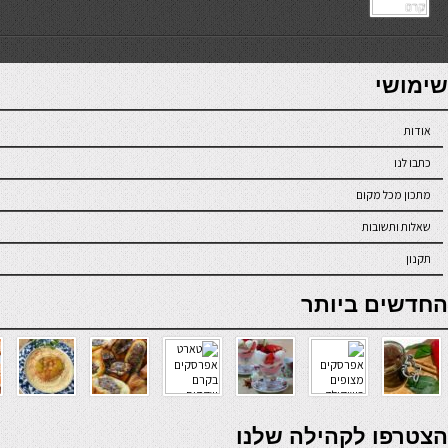
7slots
seriöse online casinos österreich
שימושי
אודות
כתבו לנו
מתכון מכל מקום
שאלות ותשובות
תקנון
online casino
החדשים ביותר
verde casino
הצטרפו לקהילה שלנו