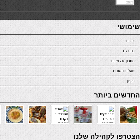
7slots
seriöse online casinos österreich
שימושי
אודות
כתבו לנו
מתכון מכל מקום
שאלות ותשובות
תקנון
online casino
החדשים ביותר
verde casino
הצטרפו לקהילה שלנו