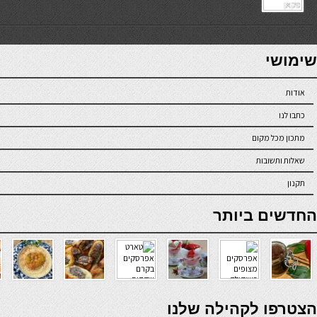
7slots
seriöse online casinos österreich
שימושי
אודות
כתבו לנו
מתכון מכל מקום
שאלות ותשובות
תקנון
online casino
החדשים ביותר
verde casino
הצטרפו לקהילה שלנו