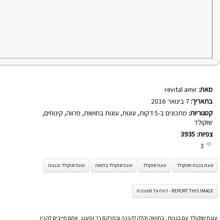
מאת:
revital amir
בתאריך:
7 בינואר 2016
קטגוריות:
מתכונים ב-5 דקות
,
עוגות
,
עוגות בחושות
,
פרווה
,
קינוחים
,
שוקולד
צפיות:
3935
3
עוגת בננות ושוקולד
עוגת שוקולד
עוגת שוקולד בחושה
עוגת שוקולד ובננות
REPORT THIS IMAGE - דווח על תמונה זו
עוגת שוקולד עם בננות , בחושה וקלה להכנה ובמרקם רך ומענג. אתם חייבים להכין