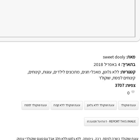
מאת:
sweet dooly
בתאריך:
4 באפריל 2018
קטגוריות:
ללא גלוטן
,
מאכלי חגים
,
מתכונים לילדים
,
עוגות
,
קינוחים
,
קינוחים לפסח
,
שוקולד
צפיות:
3707
0
עוגת שוקולד
עוגת שוקולד ללא גלוטן
עוגת שוקולד ללא קמח
עוגת שוקולד לפסח
REPORT THIS IMAGE - דווח על תמונה זו
עוגת שוקולד כשרה לפסח, רכה, נימוחה, ללא גלוטן וללא חלב אבל עם טעם שוקולדי עמוק