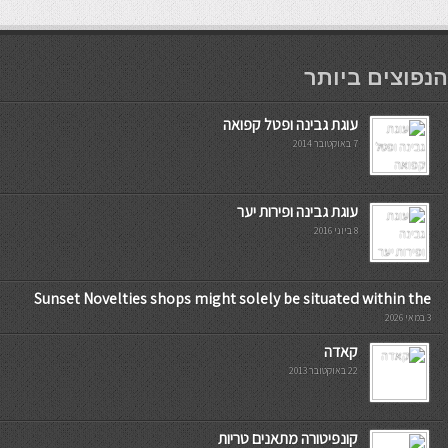
мостбет кг
הנפוצים ביותר
עוגת גבינה ופטל קפואה
7 באוקטובר 2014
עוגת גבינה ופירות יער
8 ביוני 2016
Sunset Novelties shops might solely be situated within the
3 במאי 2026
קאדה
22 באוקטובר 2013
קונפיטורה מתאנים טריות