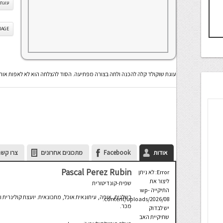
עוגת 
IS IMAGE
עוגת שוקולד קלה להכנה ולחה בצורה מפתיעה. הסוד להצלחה הוא לא לאפות אותה
אודות
Facebook
מתכונים אחרונים
צרו קשר
Pascal Perez Rubin
Error: לא ניתן
ליצור את
שפית-קונדיטורית
התיקייה wp-
בשלנית, אופה, עיתונאית אוכל, מתכונאית. יועצת קולינרית
content/uploads/2026/08.
מכר.
יש לבדוק
שתיקיית האב