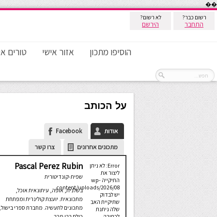
��
רשום כבר?
לא רשום?
התחבר
הירשם
הוסיפו מתכון
אזור אישי
טורים אי
על הכותב
אודות
Facebook
מתכונים אחרונים
צרו קשר
Pascal Perez Rubin
Error: לא ניתן
ליצור את
שפית-קונדיטורית
התיקייה wp-
content/uploads/2026/08.
בשלנית, אופה, עיתונאית אוכל,
יש לבדוק
מתכונאית. יועצת קולינרית ומפתחת
שתיקיית האב
מתכונים לתעשיה. מחברת ספרי בישול,
שלה ניתנת
כולם רבי מכר.
לכתיבה.