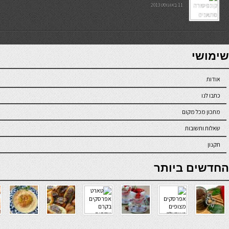
11 באוגוסט 2013
7slots
seriöse online casinos österreich
שימושי
אודות
כתבו לנו
מתכון מכל מקום
שאלות ותשובות
תקנון
online casino
החדשים ביותר
verde casino