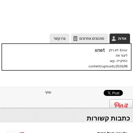
אודות
מתכונים אחרונים
צרו קשר
xnet
Error: לא ניתן
ליצור את
התיקייה wp-
content/uploads/2026/08.
יש לבדוק
שתיקיית האב
שלה ניתנת
לכתיבה.
שתף
כתבות קשורות