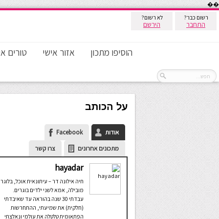
��
רשום כבר?
לא רשום?
התחבר
הירשם
הוסיפו מתכון
אזור אישי
טורים אי
על הכותב
אודות
Facebook
מתכונים אחרונים
צרו קשר
hayadar
חיה אילונה דר – עיתונאית אוכל, בלוגרי
מובילה, אמא לשני ילדים בוגרים.
עבדתי 30 שנה בהוראה עד שאיבדתי
(חלקית) את שמיעתי, ההתחרשות
הפתאומית טלטלה את עולמי ונאלצתי