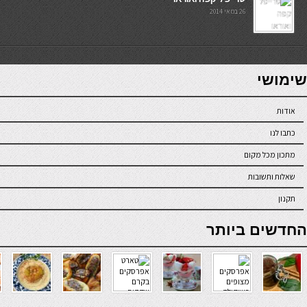
26 במאי 2014
7slots
seriöse online casinos österreich
שימושי
אודות
כתבו לנו
מתכון מכל מקום
שאלות ותשובות
תקנון
online casino
החדשים ביותר