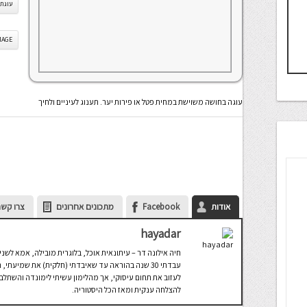
עוגת 
IS IMAGE
עוגה בחושה משוישת במחית פטל או פירות יער. תענוג לעיניים ולחיך
אודות
Facebook
מתכונים אחרונים
צרו קשר
hayadar
חיה אילונה דר – עיתונאית אוכל, בלוגרית מובילה, אמא לשני 
עבדתי 30 שנה בהוראה עד שאיבדתי (חלקית) את שמיע
לעזוב את תחום עיסוקי, אך מהלימון עשיתי לימונדה והשתלב
להצלחה ענקית ומאז הכל היסטוריה.