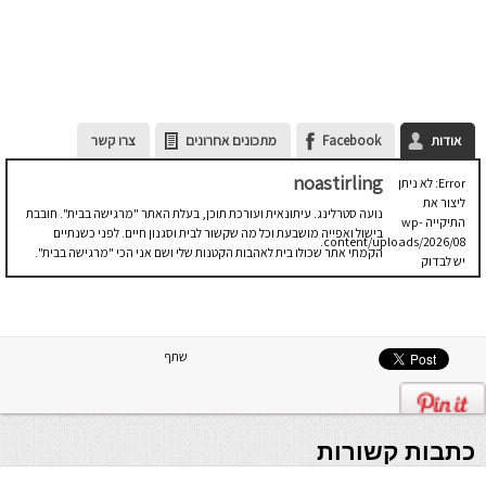
אודות
Facebook
מתכונים אחרונים
צרו קשר
noastirling
Error: לא ניתן
ליצור את
נועה סטרלינג. עיתונאית ועורכת תוכן, בעלת האתר "מרגישה בבית". חובבת
התיקייה wp-
בישול ואפייה מושבעת וכל מה שקשור לבית וסגנון חיים. לפני כשנתיים
content/uploads/2026/08.
הקמתי אתר שכולו בית לאהבות הקטנות שלי ושם אני הכי "מרגישה בבית".
יש לבדוק
שתיקיית האב
שלה ניתנת
לכתיבה.
שתף
כתבות קשורות