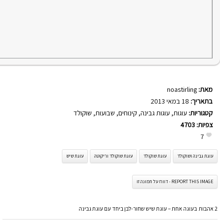
מאת:
noastirling
בתאריך:
18 במאי 2013
קטגוריות:
עוגות
,
עוגות גבינה
,
קינוחים
,
שבועות
,
שוקולד
צפיות:
4703
7
עוגת גבינה ושוקולד
עוגת שוקולד
עוגת שוקולד וריקוטה
עוגת שיש
REPORT THIS IMAGE - דווח על תמונה זו
2 אהבות בעוגה אחת – עוגת שיש שחור-לבן ביחד עם עוגת גבינה