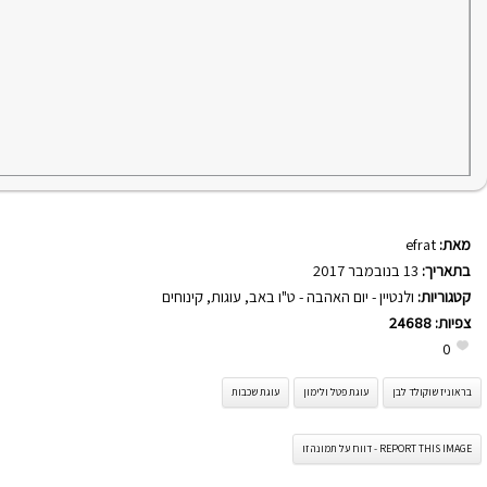
מאת:
efrat
בתאריך:
13 בנובמבר 2017
קטגוריות:
ולנטיין - יום האהבה - ט"ו באב
,
עוגות
,
קינוחים
צפיות:
24688
0
בראוניז שוקולד לבן
עוגת פטל ולימון
עוגת שכבות
REPORT THIS IMAGE - דווח על תמונה זו