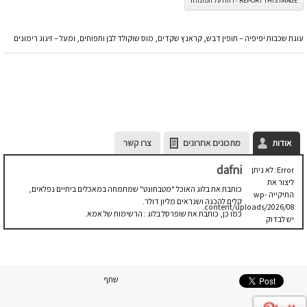
REPORT THIS IMAGE - דווח על תמונה זו
עוגת שכבות יפיפיה – תופין דבש, קראנץ שקדים, מוס שוקולד לבן ותפוחים, ומעל – זיגוג רימונים
אודות
מתכונים אחרונים
צרו קשר
dafni
Error: לא ניתן
ליצור את
כותבת את בלוג האוכל "מטבחונט" שמתמחה במאכלים ביתיים נפלאים,
התיקייה wp-
קלים להכנה ושנראים מליון דולר.
content/uploads/2026/08.
כמו כן, כותבת את שופרסל בלוג : הרשימות של אמא.
יש לבדוק
שתיקיית האב
שלה ניתנת
לכתיבה.
שתף