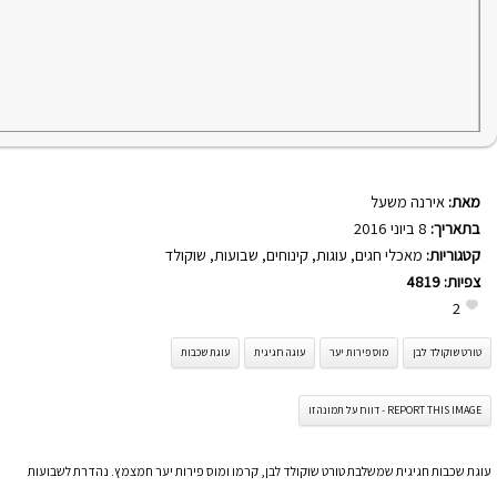
מאת:
אירנה משעל
בתאריך:
8 ביוני 2016
קטגוריות:
מאכלי חגים
,
עוגות
,
קינוחים
,
שבועות
,
שוקולד
צפיות:
4819
2
טורט שוקולד לבן
מוס פירות יער
עוגה חגיגית
עוגת שכבות
REPORT THIS IMAGE - דווח על תמונה זו
עוגת שכבות חגיגית שמשלבת טורט שוקולד לבן, קרמו ומוס פירות יער חמצמץ. נהדרת לשבועות