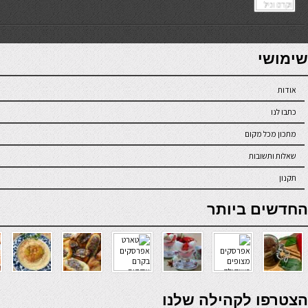
7slots
seriöse online casinos österreich
שימושי
אודות
כתבו לנו
מתכון מכל מקום
שאלות ותשובות
תקנון
online casino
החדשים ביותר
verde casino
הצטרפו לקהילה שלנו