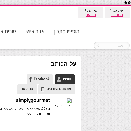
��
רשום כבר?
לא רשום?
התחבר
הירשם
הוסיפו מתכון
אזור אישי
טורים אי
על הכותב
אודות
Facebook
מתכונים אחרונים
צרו קשר
simplygourmet
בת 35, אמא לאלייה שאוהבת לבשל- הכ
תמיד- ובעיקר טעים.