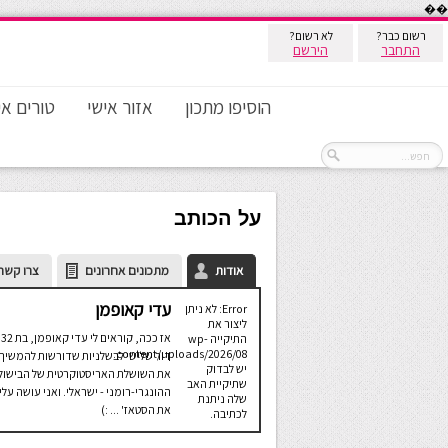
��
רשום כבר?
לא רשום?
התחבר
הירשם
הוסיפו מתכון
אזור אישי
טורים אי
על הכותב
אודות
מתכונים אחרונים
צרו קשר
עדי קאופמן
Error: לא ניתן
ליצור את
אז ככה, ק
התיקייה wp-
content/uploads/2026/08.
דור שלישי לבשלניות שדורשות להמשיך
יש לבדוק
את השושלת האריסטוקרטית של הבישול
שתיקיית האב
ההונגרי-רומני - ישראלי. ואני עושה עלי
שלה ניתנת
את הסטאז' ... :)
לכתיבה.