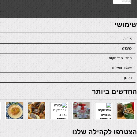
7slots
seriöse online casinos österreich
שימושי
אודות
כתבו לנו
מתכון מכל מקום
שאלות ותשובות
תקנון
online casino
החדשים ביותר
verde casino
הצטרפו לקהילה שלנו