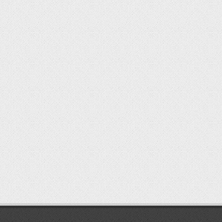
мостбет кг