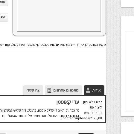
עוגת 
IS IMAGE
ממש כמו בקונדיטוריה – עוגת שמרים שושנים במילוי שוקולד עשיר. שלב אחרי ש
אודות
מתכונים אחרונים
צרו קשר
עדי קאופמן
Error: לא ניתן
ליצור את
אז ככה, קוראים לי עדי קאופמן
התיקייה wp-
ההונגרי-רומני - ישראלי. ואני עושה עליכם את הסטאז' ... :)
content/uploads/2026/08.
יש לבדוק
שתיקיית האב