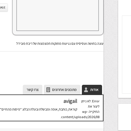
IS IMAGE
עוגה בחושה ועסיסית עם נגיעות מתוקות חמצמצות של ריבת פובידל
אודות
מתכונים אחרונים
צרו קשר
avigail
Error: לא ניתן
ליצור את
קוראת,כותבת,אופה ומבשלת ובעלת הבלוג "פיסות מהחיים" 
התיקייה wp-
content/uploads/2026/08.
יש לבדוק
שתיקיית האב