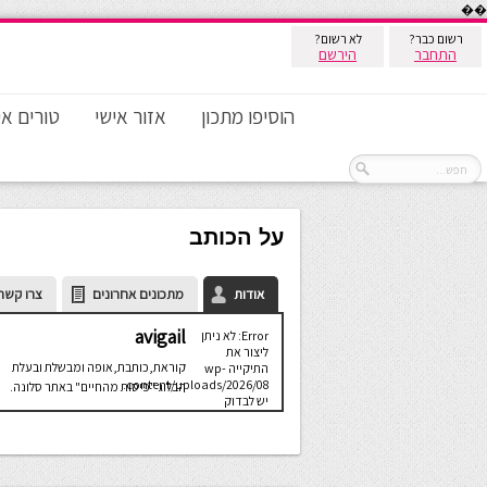
��
רשום כבר?
לא רשום?
התחבר
הירשם
הוסיפו מתכון
אזור אישי
טורים אי
על הכותב
אודות
מתכונים אחרונים
צרו קשר
avigail
Error: לא ניתן
ליצור את
קוראת,כותבת,אופה ומבשלת ובעלת
התיקייה wp-
content/uploads/2026/08.
הבלוג "פיסות מהחיים" באתר סלונה.
יש לבדוק
שתיקיית האב
שלה ניתנת
לכתיבה.