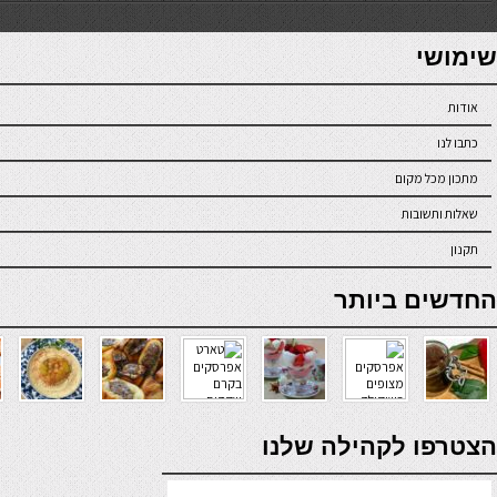
7slots
seriöse online casinos österreich
שימושי
אודות
כתבו לנו
מתכון מכל מקום
שאלות ותשובות
תקנון
online casino
החדשים ביותר
verde casino
הצטרפו לקהילה שלנו