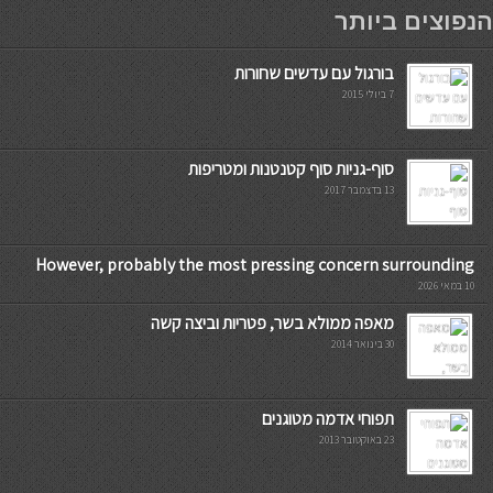
мостбет кг
הנפוצים ביותר
בורגול עם עדשים שחורות
7 ביולי 2015
סוף-גניות סוף קטנטנות ומטריפות
13 בדצמבר 2017
However, probably the most pressing concern surrounding
10 במאי 2026
מאפה ממולא בשר, פטריות וביצה קשה
30 בינואר 2014
תפוחי אדמה מטוגנים
23 באוקטובר 2013