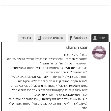
אודות
Facebook
מתכונים אחרונים
צרו קשר
sharon saar
נעים להכיר, אני שרון.
פעם הייתי עורכת דין ואח"כ כבר לא. אבל בכך לא מסתיים הסיפור שלי. בואו
תשמעו איך הפכתי להיות "רוקחת החלומות".
בוקר בהיר אחד תליתי את גלימת עורכת הדין שלי במחסן הקטן שמתחת
למדרגות והחלפתי אותה בסינר מטבח.
החלטתי להקשיב ללב וללכת אחרי התשוקה שלי. תשוקה לאפיה, לבישול
ולאירוח. הקמתי במו ידי קונדיטוריה וקייטרינג חלבי - שרון & רנה.
במשך 9 שנים מרתקות ובלתי נשכחות חייתי את החלום שלי. אבל עבדתי
קשה. מאוד קשה. כל כך קשה עד שיום סגרירי אחד הכל פשוט נגמר לי.
וכשהרגשתי שהלב כבר לא שר - סגרתי את העסק.
ב- Come Back אדיר חזרתי לערוך את הדין, אבל התשוקה האמיתית שלי -
לבישול, לאירוח ולאפיה, נותרה, וכאן בבלוג נמצא לה בית חדש ומרתק לא
פחות.