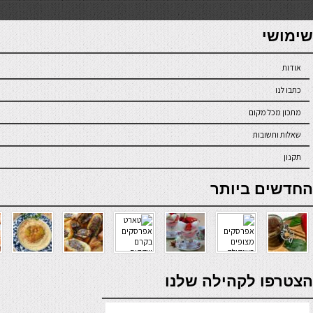
7slots
seriöse online casinos österreich
שימושי
אודות
כתבו לנו
מתכון מכל מקום
שאלות ותשובות
תקנון
online casino
החדשים ביותר
verde casino
הצטרפו לקהילה שלנו