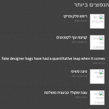
мостбет кг
הנפוצים ביותר
ריזוטו סלק ופריקי
31 במרץ 2016
קציצות עוף לקטנטנים
15 בדצמבר 2013
Fake designer bags have had a quantitative leap when it comes
23 ביוני 2026
פיצה סשימי
28 בדצמבר 2015
עוגת שוקולד טבעונית מושלמת
9 במרץ 2015