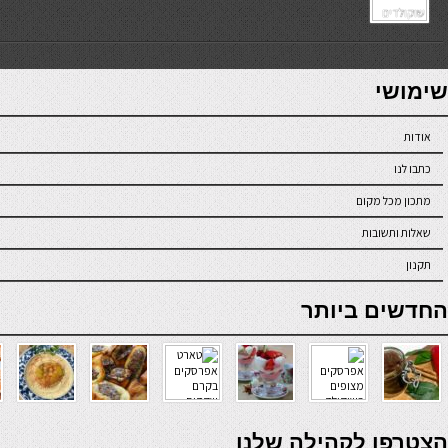
7slots
seriöse online casinos österreich
שימושי
אודות
כתבו לנו
מתכון מכל מקום
שאלות ותשובות
תקנון
online casino
החדשים ביותר
verde casino
הצטרפו לקהילה שלנו