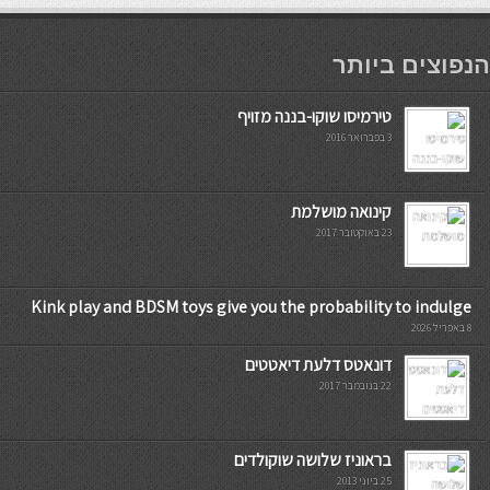
мостбет кг
הנפוצים ביותר
טירמיסו שוקו-בננה מזויף
3 בפברואר 2016
קינואה מושלמת
23 באוקטובר 2017
Kink play and BDSM toys give you the probability to indulge
8 באפריל 2026
דונאטס דלעת דיאטטים
22 בנובמבר 2017
בראוניז שלושה שוקולדים
25 ביוני 2013