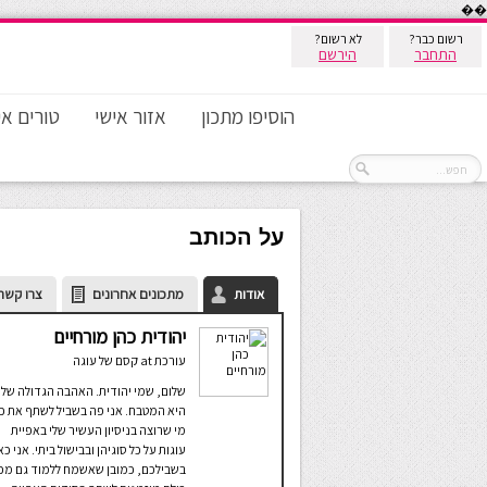
��
רשום כבר?
לא רשום?
התחבר
הירשם
הוסיפו מתכון
אזור אישי
טורים אי
על הכותב
אודות
מתכונים אחרונים
צרו קשר
יהודית כהן מורחיים
עורכת
at
קסם של עוגה
שלום, שמי יהודית. האהבה הגדולה שלי
היא המטבח. אני פה בשביל לשתף את כ
מי שרוצה בניסיון העשיר שלי באפיית
עוגות על כל סוגיהן ובבישול ביתי. אני כא
בשבילכם, כמובן שאשמח ללמוד גם מכ