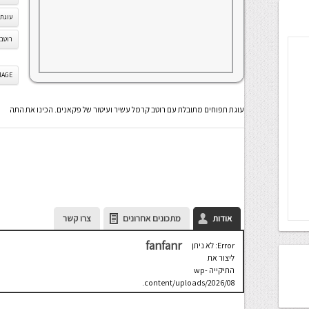
עוגת
רוטב
IS IMAGE
עוגת תפוחים מתובלת עם רוטב קרמל עשיר ועיטור של פקאנים. הכינו את התה
אודות
מתכונים אחרונים
צרו קשר
fanfanr
Error: לא ניתן
ליצור את
התיקייה wp-
content/uploads/2026/08.
יש לבדוק
שתיקיית האב