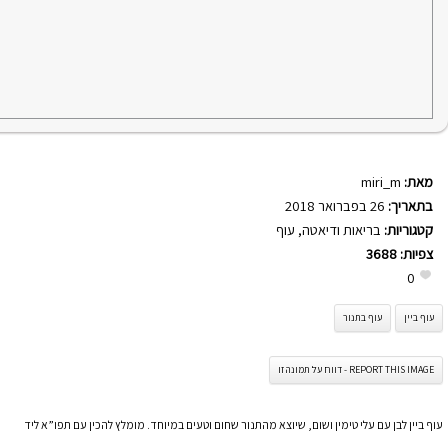
מאת:
miri_m
בתאריך:
26 בפברואר 2018
קטגוריות:
בריאות ודיאטה
,
עוף
צפיות:
3688
0
עוף ביין
עוף בתנור
REPORT THIS IMAGE - דווח על תמונה זו
עוף ביין לבן עם עלי טימין ושום, שיוצא מהתנור שחום וטעים במיוחד. מומלץ להכין עם תפו”א ליד