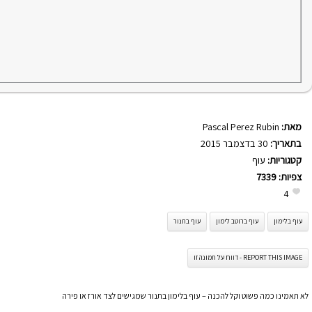
מאת:
Pascal Perez Rubin
בתאריך:
30 בדצמבר 2015
קטגוריות:
עוף
צפיות:
7339
4
עוף בלימון
עוף ברוטב לימון
עוף בתנור
REPORT THIS IMAGE - דווח על תמונה זו
לא תאמינו כמה פשוט וקל להכנה – עוף בלימון בתנור שמגישים לצד אורז או פירה