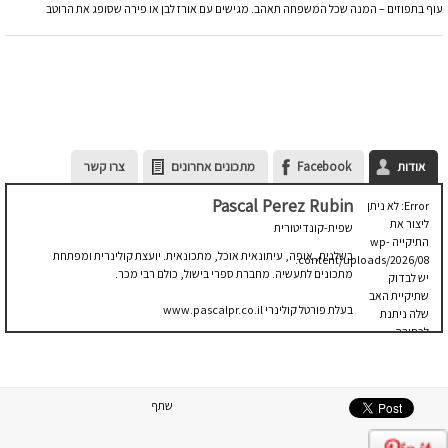
עוף בתפוזים – המנה שכל המשפחה תאהב. מגישים עם אורז לבן או פירה שסופג את הרוטב
אודות
Facebook
מתכונים אחרונים
צרו קשר
Pascal Perez Rubin
Error: לא ניתן
ליצור את
שפית-קונדיטורית
התיקייה wp-
בשלנית, אופה, עיתונאית אוכל, מתכונאית. יועצת קולינרית ומפתחת
content/uploads/2026/08.
מתכונים לתעשיה. מחברת ספרי בישול, כולם רבי מכר.
יש לבדוק
שתיקיית האב
בעלת פורטל קולינרי www.pascalpr.co.il
שלה ניתנת
לכתיבה.
שתף