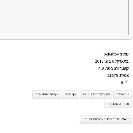
מאת:
ocheltov
בתאריך:
6 ביוני 2013
קטגוריות:
בשר
,
עוף
צפיות:
23575
6
עוף במייפל
עוף ברוטב חרדל ומייפל
עוף בתנור
עוף עם תפוחי אדמה
תפוחי אדמה בתנור
REPORT THIS IMAGE - דווח על תמונה זו