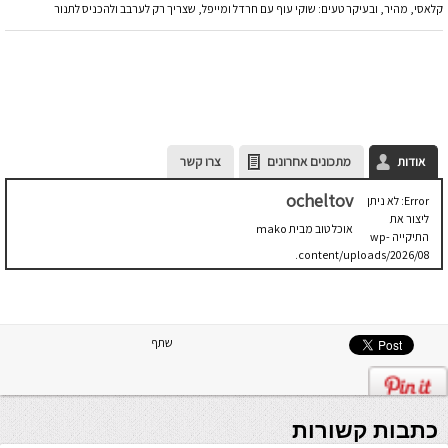
קלאסי, מהיר, ובעיקר טעים: שוקי עוף עם חרדל ומייפל, שצריך רק לערבב ולהכניס לתנור
אודות
מתכונים אחרונים
צרו קשר
ocheltov
Error: לא ניתן
ליצור את
אוכל טוב מבית mako
התיקייה wp-
content/uploads/2026/08.
יש לבדוק
שתיקיית האב
שלה ניתנת
לכתיבה.
שתף
כתבות קשורות