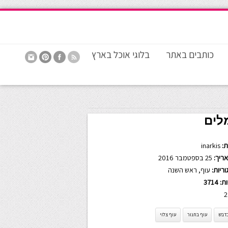
כותבים באתר
בלוגי אוכל בארץ
לים
:
inarkis
ריך:
25 בספטמבר 2016
ריות:
עוף
,
ראש השנה
ות:
3714
2
בדבש
עוף בתנור
עוף צלוי