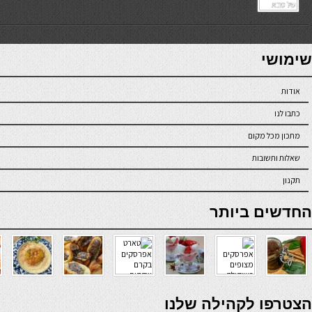
7slots
seriöse online casinos österreich
שימושי
אודות
כתבו לנו
מתכון מכל מקום
שאלות ותשובות
תקנון
online casino
החדשים ביותר
verde casino
הצטרפו לקהילה שלנו