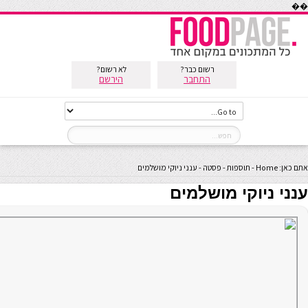
��
רשום כבר?
לא רשום?
התחבר
הירשם
אתם כאן:
Home
-
תוספות
-
פסטה
-
ענני ניוקי מושלמים
ענני ניוקי מושלמים