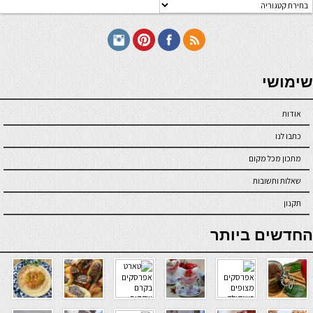
טגוריות
תכונים
seriöse online casinos österreich
שימושי
אודות
כתבו לנו
מתכון מכל מקום
שאלות ותשובות
תקנון
online casino
החדשים ביותר